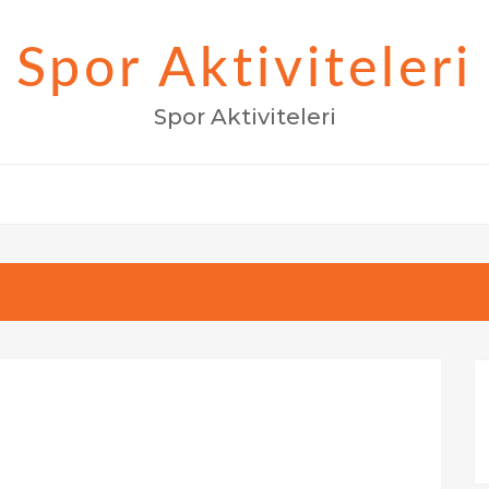
Spor Aktiviteleri
Spor Aktiviteleri