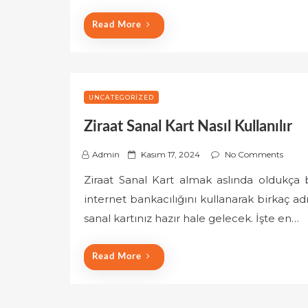
o
Read More
n
UNCATEGORIZED
Ziraat Sanal Kart Nasıl Kullanılır
P
Admin
Kasım 17, 2024
No Comments
o
Ziraat Sanal Kart almak aslında oldukça 
s
internet bankacılığını kullanarak birkaç adı
t
e
sanal kartınız hazır hale gelecek. İşte en…
d
o
Read More
n