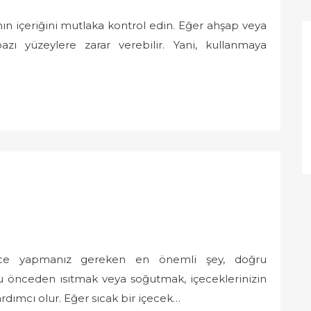
ın içeriğini mutlaka kontrol edin. Eğer ahşap veya
ı yüzeylere zarar verebilir. Yani, kullanmaya
nce yapmanız gereken en önemli şey, doğru
osu önceden ısıtmak veya soğutmak, içeceklerinizin
rdımcı olur. Eğer sıcak bir içecek…