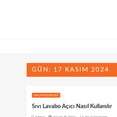
Skip
to
content
GÜN:
17 KASIM 2024
UNCATEGORIZED
Sıvı Lavabo Açıcı Nasıl Kullanılır
P
Admin
Kasım 17, 2024
No Comments