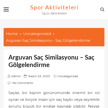
Skip
Spor Aktiviteleri
to
Spor Aktiviteleri
content
Home
Uncategorized
Arguvan Saç Similasyonu – Saç Gölgelendirme
Arguvan Saç Similasyonu – Saç
Gölgelendirme
P
Admin
Kasım 23, 2023
Uncategorized
o
No Comments
s
Saçlar, bir kişinin görünümünde önemli bir rol
t
oynar ve birçok insan için saç kaybı veya seyreklik
e
d
sorunu büyük bir endişe kaynağı olabilir. Neyse