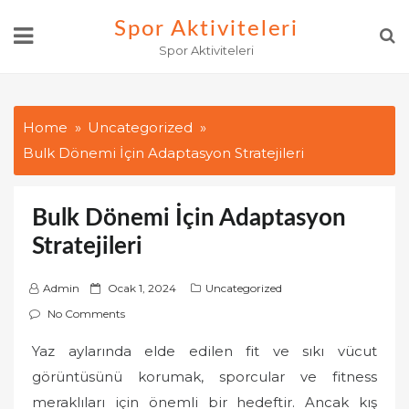
Skip
Spor Aktiviteleri
to
Spor Aktiviteleri
content
Home
Uncategorized
Bulk Dönemi İçin Adaptasyon Stratejileri
Bulk Dönemi İçin Adaptasyon
Stratejileri
P
Admin
Ocak 1, 2024
Uncategorized
o
No Comments
s
Yaz aylarında elde edilen fit ve sıkı vücut
t
görüntüsünü korumak, sporcular ve fitness
e
d
meraklıları için önemli bir hedeftir. Ancak kış