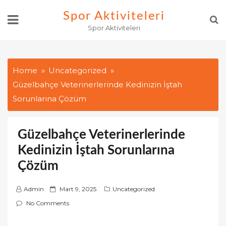
Skip
Spor Aktiviteleri
to
Spor Aktiviteleri
content
Home
Uncategorized
Güzelbahçe Veterinerlerinde Kedinizin İştah
Sorunlarına Çözüm
Güzelbahçe Veterinerlerinde
Kedinizin İştah Sorunlarına
Çözüm
P
Admin
Mart 9, 2025
Uncategorized
o
No Comments
s
t