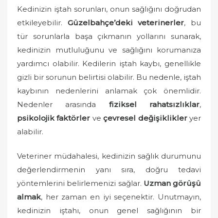
Kedinizin iştah sorunları, onun sağlığını doğrudan
e
etkileyebilir.
Güzelbahçe’deki veterinerler
, bu
d
o
tür sorunlarla başa çıkmanın yollarını sunarak,
n
kedinizin mutluluğunu ve sağlığını korumanıza
yardımcı olabilir. Kedilerin iştah kaybı, genellikle
gizli bir sorunun belirtisi olabilir. Bu nedenle, iştah
kaybının nedenlerini anlamak çok önemlidir.
Nedenler arasında
fiziksel rahatsızlıklar
,
psikolojik faktörler
ve
çevresel değişiklikler
yer
alabilir.
Veteriner müdahalesi, kedinizin sağlık durumunu
değerlendirmenin yanı sıra, doğru tedavi
yöntemlerini belirlemenizi sağlar.
Uzman görüşü
almak
, her zaman en iyi seçenektir. Unutmayın,
kedinizin iştahı, onun genel sağlığının bir