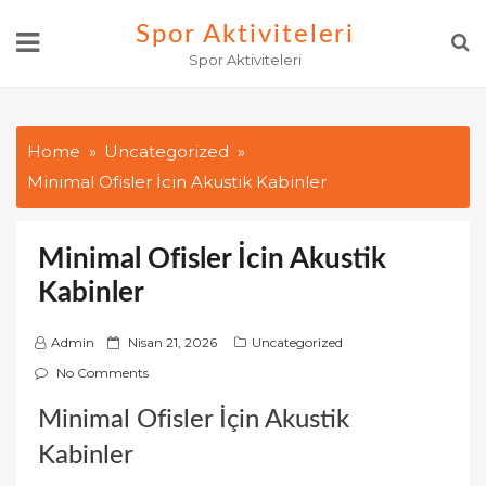
Skip
Spor Aktiviteleri
to
Spor Aktiviteleri
content
Home
Uncategorized
Minimal Ofisler İcin Akustik Kabinler
Minimal Ofisler İcin Akustik
Kabinler
P
Admin
Nisan 21, 2026
Uncategorized
o
No Comments
s
Minimal Ofisler İçin Akustik
t
e
Kabinler
d