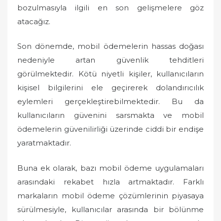
bozulmasıyla ilgili en son gelişmelere göz
atacağız.
Son dönemde, mobil ödemelerin hassas doğası
nedeniyle artan güvenlik tehditleri
görülmektedir. Kötü niyetli kişiler, kullanıcıların
kişisel bilgilerini ele geçirerek dolandırıcılık
eylemleri gerçekleştirebilmektedir. Bu da
kullanıcıların güvenini sarsmakta ve mobil
ödemelerin güvenilirliği üzerinde ciddi bir endişe
yaratmaktadır.
Buna ek olarak, bazı mobil ödeme uygulamaları
arasındaki rekabet hızla artmaktadır. Farklı
markaların mobil ödeme çözümlerinin piyasaya
sürülmesiyle, kullanıcılar arasında bir bölünme