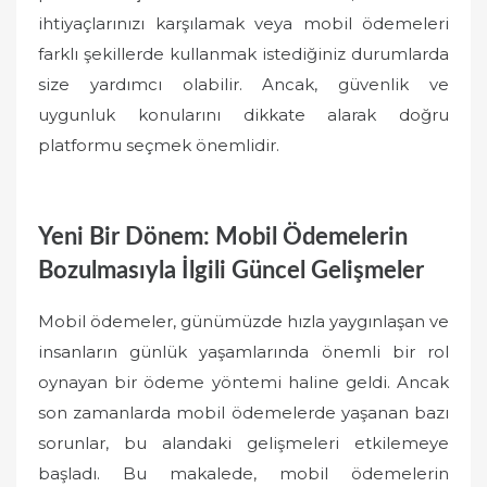
ihtiyaçlarınızı karşılamak veya mobil ödemeleri
farklı şekillerde kullanmak istediğiniz durumlarda
size yardımcı olabilir. Ancak, güvenlik ve
uygunluk konularını dikkate alarak doğru
platformu seçmek önemlidir.
Yeni Bir Dönem: Mobil Ödemelerin
Bozulmasıyla İlgili Güncel Gelişmeler
Mobil ödemeler, günümüzde hızla yaygınlaşan ve
insanların günlük yaşamlarında önemli bir rol
oynayan bir ödeme yöntemi haline geldi. Ancak
son zamanlarda mobil ödemelerde yaşanan bazı
sorunlar, bu alandaki gelişmeleri etkilemeye
başladı. Bu makalede, mobil ödemelerin