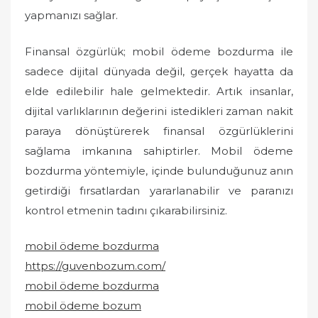
yapmanızı sağlar.
Finansal özgürlük; mobil ödeme bozdurma ile
sadece dijital dünyada değil, gerçek hayatta da
elde edilebilir hale gelmektedir. Artık insanlar,
dijital varlıklarının değerini istedikleri zaman nakit
paraya dönüştürerek finansal özgürlüklerini
sağlama imkanına sahiptirler. Mobil ödeme
bozdurma yöntemiyle, içinde bulunduğunuz anın
getirdiği fırsatlardan yararlanabilir ve paranızı
kontrol etmenin tadını çıkarabilirsiniz.
mobil ödeme bozdurma
https://guvenbozum.com/
mobil ödeme bozdurma
mobil ödeme bozum