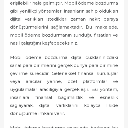
erişilebilir hale gelmiştir. Mobil ödeme bozdurma
gibi yenilikçi yöntemler, insanların sahip oldukları
dijital varlıkları istedikleri zaman nakit paraya
dönüştürmelerini sağlamaktadır. Bu makalede,
mobil ödeme bozdurmanın sunduğu fırsatları ve
nasıl çalıştığını keşfedeceksiniz.
Mobil ödeme bozdurma, dijital cüzdanınızdaki
sanal para birimlerini gerçek dünya para birimine
çevirme sürecidir. Geleneksel finansal kuruluşlar
veya aracılar yerine, özel platformlar ve
uygulamalar aracılığıyla gerçekleşir. Bu yöntem,
insanlara finansal bağımsızlık ve esneklik
sağlayarak, dijital varlıklarını kolayca likide
dönüştürme imkanı verir.
Mobil ödeme bozdurma sayesinde, herhangi bir