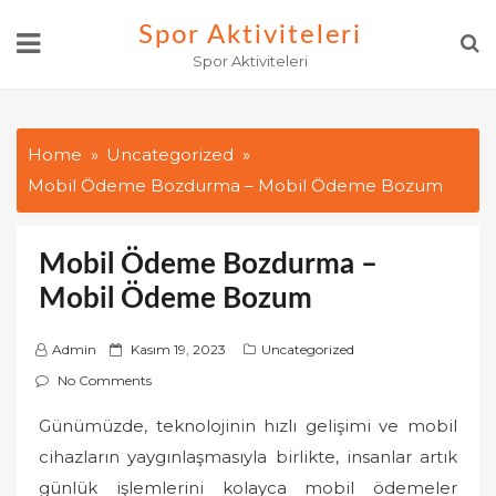
Skip
Spor Aktiviteleri
to
Spor Aktiviteleri
content
Home
Uncategorized
Mobil Ödeme Bozdurma – Mobil Ödeme Bozum
Mobil Ödeme Bozdurma –
Mobil Ödeme Bozum
P
Admin
Kasım 19, 2023
Uncategorized
o
No Comments
s
Günümüzde, teknolojinin hızlı gelişimi ve mobil
t
cihazların yaygınlaşmasıyla birlikte, insanlar artık
e
d
günlük işlemlerini kolayca mobil ödemeler