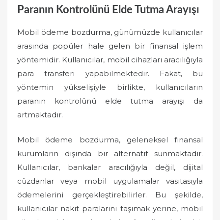
Paranın Kontrolünü Elde Tutma Arayışı
Mobil ödeme bozdurma, günümüzde kullanıcılar
arasında popüler hale gelen bir finansal işlem
yöntemidir. Kullanıcılar, mobil cihazları aracılığıyla
para transferi yapabilmektedir. Fakat, bu
yöntemin yükselişiyle birlikte, kullanıcıların
paranın kontrolünü elde tutma arayışı da
artmaktadır.
Mobil ödeme bozdurma, geleneksel finansal
kurumların dışında bir alternatif sunmaktadır.
Kullanıcılar, bankalar aracılığıyla değil, dijital
cüzdanlar veya mobil uygulamalar vasıtasıyla
ödemelerini gerçekleştirebilirler. Bu şekilde,
kullanıcılar nakit paralarını taşımak yerine, mobil