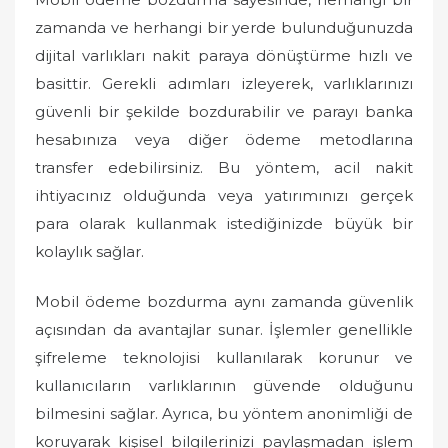
zamanda ve herhangi bir yerde bulunduğunuzda
dijital varlıkları nakit paraya dönüştürme hızlı ve
basittir. Gerekli adımları izleyerek, varlıklarınızı
güvenli bir şekilde bozdurabilir ve parayı banka
hesabınıza veya diğer ödeme metodlarına
transfer edebilirsiniz. Bu yöntem, acil nakit
ihtiyacınız olduğunda veya yatırımınızı gerçek
para olarak kullanmak istediğinizde büyük bir
kolaylık sağlar.
Mobil ödeme bozdurma aynı zamanda güvenlik
açısından da avantajlar sunar. İşlemler genellikle
şifreleme teknolojisi kullanılarak korunur ve
kullanıcıların varlıklarının güvende olduğunu
bilmesini sağlar. Ayrıca, bu yöntem anonimliği de
koruyarak kişisel bilgilerinizi paylaşmadan işlem