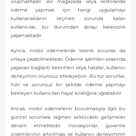
oluşmaktadır. Bir mağazada veya restoranda
ödeme yapmak için hangi uygulamayı
kullanacaklarını seçmek zorunda kalan
kullanıcılar, bu durumdan dolayı kararsızlık
yaşamaktadır.
Ayrıca, mobil ödemelerde teknik sorunlar da
ortaya çıkabilmektedir. Ödeme işlemleri sırasında
yaşanan bağlantı kesintileri veya hatalar, kullanıcı
deneyimini olumsuz etkileyebilir. Bu tür sorunlar,
hızlı ve sorunsuz bir şekilde ödeme yapmayı
bekleyen kullanıcıları hayal kırıklığına uğratabilir.
Ancak, mobil ödemelerin bozulmasıyla ilgili bu
güncel sorunlara rağmen sektördeki gelişmeler
devam etmektedir. İnovasyonlar, güvenlik
önlemlerinin artırılması ve kullanıcı deneyiminin