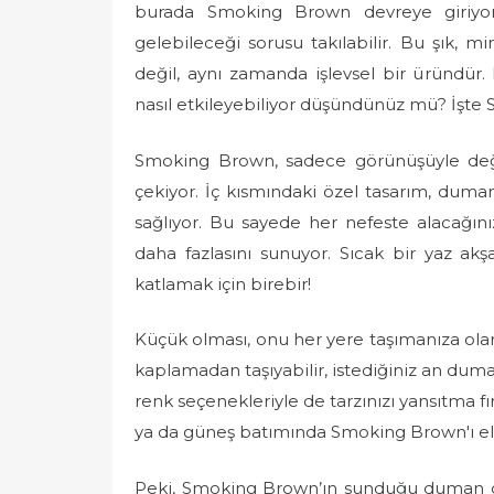
burada Smoking Brown devreye giriyor.
gelebileceği sorusu takılabilir. Bu şık, m
değil, aynı zamanda işlevsel bir üründür. 
nasıl etkileyebiliyor düşündünüz mü? İşte
Smoking Brown, sadece görünüşüyle değil
çekiyor. İç kısmındaki özel tasarım, duma
sağlıyor. Bu sayede her nefeste alacağını
daha fazlasını sunuyor. Sıcak bir yaz akş
katlamak için birebir!
Küçük olması, onu her yere taşımanıza ola
kaplamadan taşıyabilir, istediğiniz an dumanı
renk seçenekleriyle de tarzınızı yansıtma 
ya da güneş batımında Smoking Brown'ı el
Peki, Smoking Brown’ın sunduğu duman den