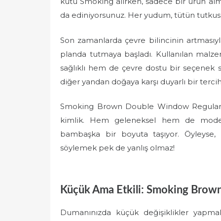
kutu Smoking alırken, sadece bir ürün al
da ediniyorsunuz. Her yudum, tütün tutkusu
Son zamanlarda çevre bilincinin artmasıyl
planda tutmaya başladı. Kullanılan malze
sağlıklı hem de çevre dostu bir seçenek su
diğer yandan doğaya karşı duyarlı bir terc
Smoking Brown Double Window Regular, s
kimlik. Hem geleneksel hem de modern
bambaşka bir boyuta taşıyor. Öyleyse, t
söylemek pek de yanlış olmaz!
Küçük Ama Etkili: Smoking Brown 
Dumanınızda küçük değişiklikler yapmak, 