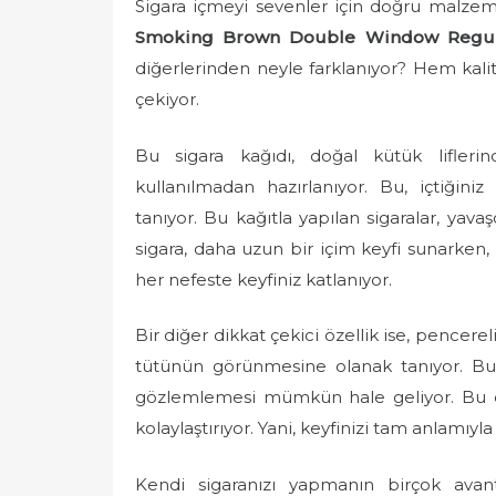
Sigara içmeyi sevenler için doğru malze
s
t
Smoking Brown Double Window Regula
e
diğerlerinden neyle farklanıyor? Hem kal
d
çekiyor.
o
n
Bu sigara kağıdı, doğal kütük liflerind
kullanılmadan hazırlanıyor. Bu, içtiğin
tanıyor. Bu kağıtla yapılan sigaralar, yava
sigara, daha uzun bir içim keyfi sunarken,
her nefeste keyfiniz katlanıyor.
Bir diğer dikkat çekici özellik ise, pencerel
tütünün görünmesine olanak tanıyor. Bu 
gözlemlemesi mümkün hale geliyor. Bu da
kolaylaştırıyor. Yani, keyfinizi tam anlamıyl
Kendi sigaranızı yapmanın birçok avanta