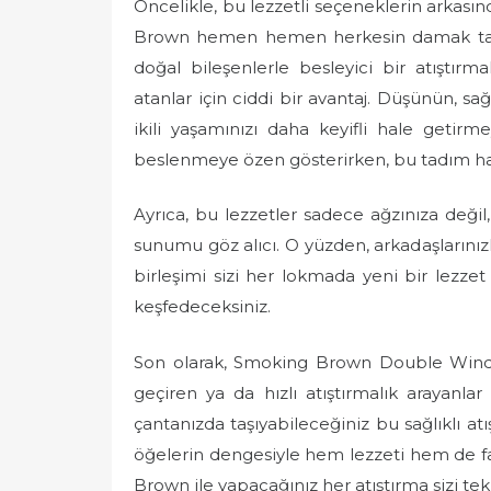
Öncelikle, bu lezzetli seçeneklerin arkasın
Brown hemen hemen herkesin damak tadın
doğal bileşenlerle besleyici bir atıştırm
atanlar için ciddi bir avantaj. Düşünün, s
ikili yaşamınızı daha keyifli hale getirme
beslenmeye özen gösterirken, bu tadım harik
Ayrıca, bu lezzetler sadece ağzınıza değil
sunumu göz alıcı. O yüzden, arkadaşlarınızl
birleşimi sizi her lokmada yeni bir lezzet 
keşfedeceksiniz.
Son olarak, Smoking Brown Double Window
geçiren ya da hızlı atıştırmalık arayanla
çantanızda taşıyabileceğiniz bu sağlıklı atı
öğelerin dengesiyle hem lezzeti hem de fay
Brown ile yapacağınız her atıştırma sizi tek