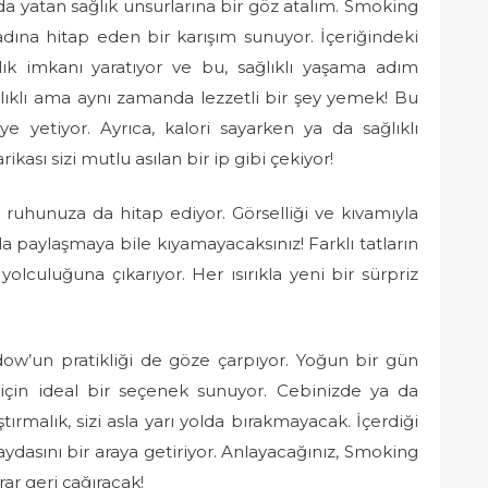
da yatan sağlık unsurlarına bir göz atalım. Smoking
a hitap eden bir karışım sunuyor. İçeriğindeki
alık imkanı yaratıyor ve bu, sağlıklı yaşama adım
ağlıklı ama aynı zamanda lezzetli bir şey yemek! Bu
ye yetiyor. Ayrıca, kalori sayarken ya da sağlıklı
ası sizi mutlu asılan bir ip gibi çekiyor!
, ruhunuza da hitap ediyor. Görselliği ve kıvamıyla
a paylaşmaya bile kıyamayacaksınız! Farklı tatların
yolculuğuna çıkarıyor. Her ısırıkla yeni bir sürpriz
’un pratikliği de göze çarpıyor. Yoğun bir gün
r için ideal bir seçenek sunuyor. Cebinizde ya da
ştırmalık, sizi asla yarı yolda bırakmayacak. İçerdiği
dasını bir araya getiriyor. Anlayacağınız, Smoking
rar geri çağıracak!