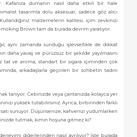
 Kafanıza dumanın nasıl daha etkili bir hale
inimalist tasarımla dolu aksesuar, sadece göz alıcı
Kullandığınız malzemelerin kalitesi, içim zevkinizi
 Smoking Brown tam da burada devrim yaratıyor.
, aynı zamanda sunduğu işlevsellikle de dikkat
nın daha yavaş ve pürüzsüz bir şekilde yayılmasını
z tat ve aroma, standart bir sigara içiminden çok
amında, arkadaşlarla geçirilen bir sohbetin tadını
nak tanıyor. Cebinizde veya çantanızda kolayca yer
nızı yüksek tutabilirsiniz. Ayrıca, birbirinden farklı
fırsatı sunuyor. Düşünsenize, kahvenizi yudumlarken
inizde tutmak, kimin hoşuna gitmez ki?
eyimi diğerlerinden nasıl ayrılıyor? İşte burada