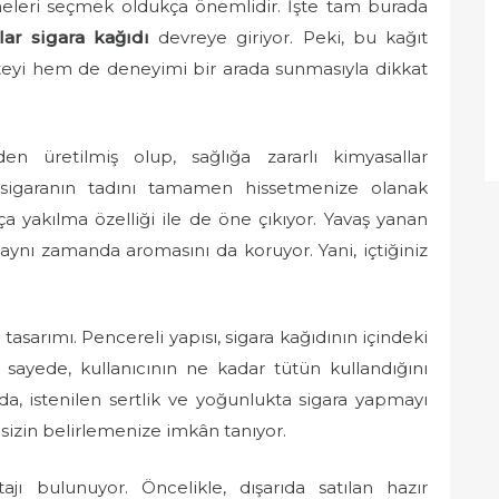
meleri seçmek oldukça önemlidir. İşte tam burada
r sigara kağıdı
devreye giriyor. Peki, bu kağıt
iteyi hem de deneyimi bir arada sunmasıyla dikkat
en üretilmiş olup, sağlığa zararlı kimyasallar
iz sigaranın tadını tamamen hissetmenize olanak
şça yakılma özelliği ile de öne çıkıyor. Yavaş yanan
 aynı zamanda aromasını da koruyor. Yani, içtiğiniz
i tasarımı. Pencereli yapısı, sigara kağıdının içindeki
sayede, kullanıcının ne kadar tütün kullandığını
, istenilen sertlik ve yoğunlukta sigara yapmayı
a sizin belirlemenize imkân tanıyor.
jı bulunuyor. Öncelikle, dışarıda satılan hazır