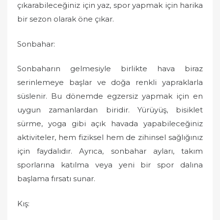
çıkarabileceğiniz için yaz, spor yapmak için harika
bir sezon olarak öne çıkar.
Sonbahar:
Sonbaharın gelmesiyle birlikte hava biraz
serinlemeye başlar ve doğa renkli yapraklarla
süslenir. Bu dönemde egzersiz yapmak için en
uygun zamanlardan biridir. Yürüyüş, bisiklet
sürme, yoga gibi açık havada yapabileceğiniz
aktiviteler, hem fiziksel hem de zihinsel sağlığınız
için faydalıdır. Ayrıca, sonbahar ayları, takım
sporlarına katılma veya yeni bir spor dalına
başlama fırsatı sunar.
Kış: