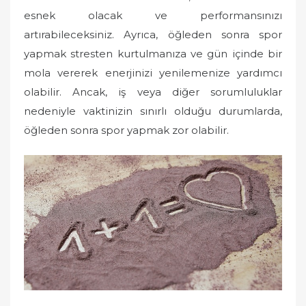
esnek olacak ve performansınızı
artırabileceksiniz. Ayrıca, öğleden sonra spor
yapmak stresten kurtulmanıza ve gün içinde bir
mola vererek enerjinizi yenilemenize yardımcı
olabilir. Ancak, iş veya diğer sorumluluklar
nedeniyle vaktinizin sınırlı olduğu durumlarda,
öğleden sonra spor yapmak zor olabilir.