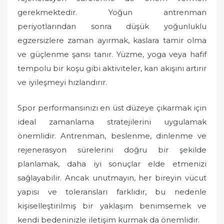
gerekmektedir. Yoğun antrenman
periyotlarından sonra düşük yoğunluklu
egzersizlere zaman ayırmak, kaslara tamir olma
ve güçlenme şansı tanır. Yüzme, yoga veya hafif
tempolu bir koşu gibi aktiviteler, kan akışını artırır
ve iyileşmeyi hızlandırır.
Spor performansınızı en üst düzeye çıkarmak için
ideal zamanlama stratejilerini uygulamak
önemlidir. Antrenman, beslenme, dinlenme ve
rejenerasyon sürelerini doğru bir şekilde
planlamak, daha iyi sonuçlar elde etmenizi
sağlayabilir. Ancak unutmayın, her bireyin vücut
yapısı ve toleransları farklıdır, bu nedenle
kişiselleştirilmiş bir yaklaşım benimsemek ve
kendi bedeninizle iletişim kurmak da önemlidir.