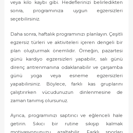
veya kilo kaybı gibi. Hedeflerinizi belirledikten
sonra, programınıza uygun egzersizleri
seçebilirsiniz.
Daha sonra, haftalık programınızı planlayın. Çeşitli
egzersiz türleri ve aktiviteleri içeren dengeli bir
plan oluşturmak önemlidir. Örneğin, pazartesi
günü kardiyo egzersizleri yapabilir, salı günü
direnç antrenmanına odaklanabilir ve çarşamba
günü yoga veya esneme egzersizleri
yapabilirsiniz. Böylece, farklı kas gruplarını
çalıştırırken vücudunuzun dinlenmesine de
zaman tanımış olursunuz.
Ayrıca, programınızı saptırıcı ve eğlenceli hale
getirin. Sıkıcı bir rutine sıkışıp kalmak
motivasyonunuzu azaltabilir. Farklı sporları