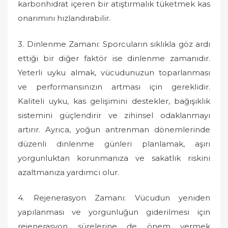
karbonhidrat içeren bir atıştırmalık tüketmek kas
onarımını hızlandırabilir.
3. Dinlenme Zamanı: Sporcuların sıklıkla göz ardı
ettiği bir diğer faktör ise dinlenme zamanıdır.
Yeterli uyku almak, vücudunuzun toparlanması
ve performansınızın artması için gereklidir.
Kaliteli uyku, kas gelişimini destekler, bağışıklık
sistemini güçlendirir ve zihinsel odaklanmayı
artırır. Ayrıca, yoğun antrenman dönemlerinde
düzenli dinlenme günleri planlamak, aşırı
yorgunluktan korunmanıza ve sakatlık riskini
azaltmanıza yardımcı olur.
4. Rejenerasyon Zamanı: Vücudun yeniden
yapılanması ve yorgunluğun giderilmesi için
rejenerasyon sürelerine de önem vermek