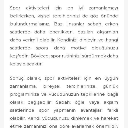
Spor aktiviteleri için en iyi zamanlamayı
belirlerken, kişisel tercihlerinizi de göz önünde
bulundurmalısınız. Bazı insanlar sabah erken
saatlerde daha enerjikken, bazıları akşamları
daha verimli olabilir. Kendinizi dinleyin ve hangi
saatlerde spora daha motive olduğunuzu
keşfedin. Böylece, spor rutininizi sürdürmek daha
kolay olacaktır.
Sonuç olarak, spor aktiviteleri için en uygun
zamanlama, bireysel tercihlerinize, günlük
programınıza ve vücudunuzun tepkilerine bağlı
olarak değişebilir. Sabah, öğle veya akşam
saatlerinde spor yapmanın avantajları farklı
olabilir. Kendi vücudunuzu dinlemek ve hareket
etme zamanınızı ona göre ayarlamak önemlidir.