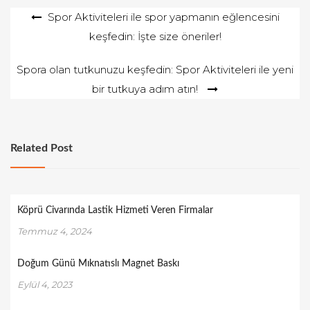
Yazı
Spor Aktiviteleri ile spor yapmanın eğlencesini
keşfedin: İşte size öneriler!
gezinmesi
Spora olan tutkunuzu keşfedin: Spor Aktiviteleri ile yeni
bir tutkuya adım atın!
Related Post
Köprü Civarında Lastik Hizmeti Veren Firmalar
Temmuz 4, 2024
Doğum Günü Mıknatıslı Magnet Baskı
Eylül 4, 2023