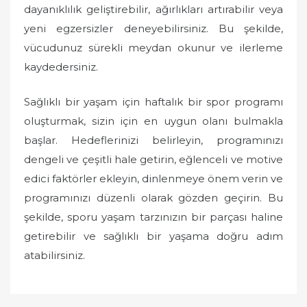
dayanıklılık geliştirebilir, ağırlıkları artırabilir veya
yeni egzersizler deneyebilirsiniz. Bu şekilde,
vücudunuz sürekli meydan okunur ve ilerleme
kaydedersiniz.
Sağlıklı bir yaşam için haftalık bir spor programı
oluşturmak, sizin için en uygun olanı bulmakla
başlar. Hedeflerinizi belirleyin, programınızı
dengeli ve çeşitli hale getirin, eğlenceli ve motive
edici faktörler ekleyin, dinlenmeye önem verin ve
programınızı düzenli olarak gözden geçirin. Bu
şekilde, sporu yaşam tarzınızın bir parçası haline
getirebilir ve sağlıklı bir yaşama doğru adım
atabilirsiniz.