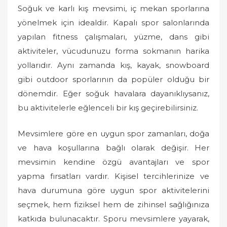
Soğuk ve karlı kış mevsimi, iç mekan sporlarına
yönelmek için idealdir. Kapalı spor salonlarında
yapılan fitness çalışmaları, yüzme, dans gibi
aktiviteler, vücudunuzu forma sokmanın harika
yollarıdır. Aynı zamanda kış, kayak, snowboard
gibi outdoor sporlarının da popüler olduğu bir
dönemdir. Eğer soğuk havalara dayanıklıysanız,
bu aktivitelerle eğlenceli bir kış geçirebilirsiniz.
Mevsimlere göre en uygun spor zamanları, doğa
ve hava koşullarına bağlı olarak değişir. Her
mevsimin kendine özgü avantajları ve spor
yapma fırsatları vardır. Kişisel tercihlerinize ve
hava durumuna göre uygun spor aktivitelerini
seçmek, hem fiziksel hem de zihinsel sağlığınıza
katkıda bulunacaktır. Sporu mevsimlere yayarak,