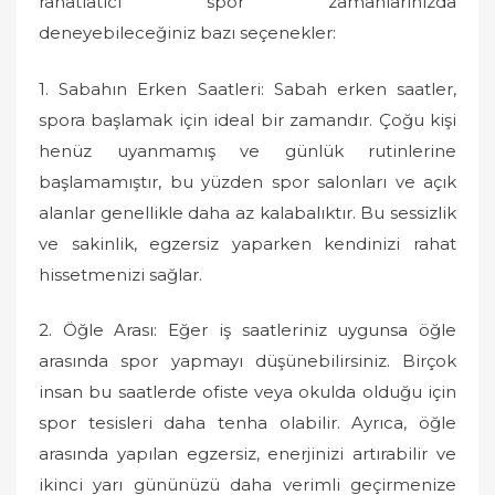
rahatlatıcı spor zamanlarınızda
deneyebileceğiniz bazı seçenekler:
1. Sabahın Erken Saatleri: Sabah erken saatler,
spora başlamak için ideal bir zamandır. Çoğu kişi
henüz uyanmamış ve günlük rutinlerine
başlamamıştır, bu yüzden spor salonları ve açık
alanlar genellikle daha az kalabalıktır. Bu sessizlik
ve sakinlik, egzersiz yaparken kendinizi rahat
hissetmenizi sağlar.
2. Öğle Arası: Eğer iş saatleriniz uygunsa öğle
arasında spor yapmayı düşünebilirsiniz. Birçok
insan bu saatlerde ofiste veya okulda olduğu için
spor tesisleri daha tenha olabilir. Ayrıca, öğle
arasında yapılan egzersiz, enerjinizi artırabilir ve
ikinci yarı gününüzü daha verimli geçirmenize