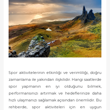
e
d
o
n
Spor aktivitelerinin etkinliği ve verimliliği, doğru
zamanlama ile yakından ilişkilidir. Hangi saatlerde
spor yapmanın en iyi olduğunu bilmek,
performansınızı artırmak ve hedeflerinize daha
hızlı ulaşmanızı sağlamak açısından önemlidir. Bu
rehberde, spor aktiviteleri için en uygun