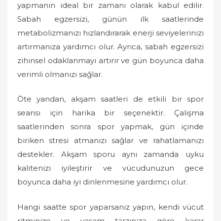
yapmanın ideal bir zamanı olarak kabul edilir.
Sabah egzersizi, günün ilk saatlerinde
metabolizmanızı hızlandırarak enerji seviyelerinizi
artırmanıza yardımcı olur. Ayrıca, sabah egzersizi
zihinsel odaklanmayı artırır ve gün boyunca daha
verimli olmanızı sağlar.
Öte yandan, akşam saatleri de etkili bir spor
seansı için harika bir seçenektir. Çalışma
saatlerinden sonra spor yapmak, gün içinde
biriken stresi atmanızı sağlar ve rahatlamanızı
destekler. Akşam sporu aynı zamanda uyku
kalitenizi iyileştirir ve vücudunuzun gece
boyunca daha iyi dinlenmesine yardımcı olur.
Hangi saatte spor yaparsanız yapın, kendi vücut
ritminize ve yaşam tarzınıza göre karar