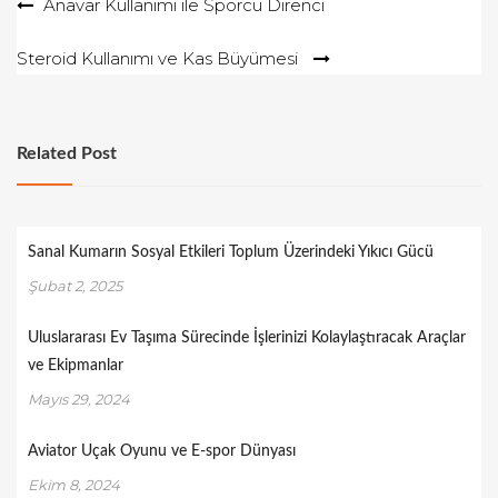
Yazı
Anavar Kullanımı ile Sporcu Direnci
gezinmesi
Steroid Kullanımı ve Kas Büyümesi
Related Post
Sanal Kumarın Sosyal Etkileri Toplum Üzerindeki Yıkıcı Gücü
Şubat 2, 2025
Uluslararası Ev Taşıma Sürecinde İşlerinizi Kolaylaştıracak Araçlar
ve Ekipmanlar
Mayıs 29, 2024
Aviator Uçak Oyunu ve E-spor Dünyası
Ekim 8, 2024