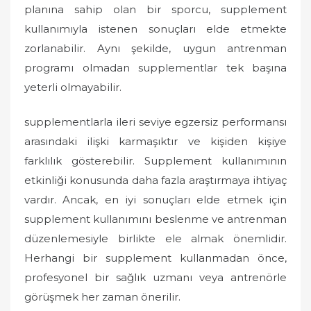
planına sahip olan bir sporcu, supplement
kullanımıyla istenen sonuçları elde etmekte
zorlanabilir. Aynı şekilde, uygun antrenman
programı olmadan supplementlar tek başına
yeterli olmayabilir.
supplementlarla ileri seviye egzersiz performansı
arasındaki ilişki karmaşıktır ve kişiden kişiye
farklılık gösterebilir. Supplement kullanımının
etkinliği konusunda daha fazla araştırmaya ihtiyaç
vardır. Ancak, en iyi sonuçları elde etmek için
supplement kullanımını beslenme ve antrenman
düzenlemesiyle birlikte ele almak önemlidir.
Herhangi bir supplement kullanmadan önce,
profesyonel bir sağlık uzmanı veya antrenörle
görüşmek her zaman önerilir.