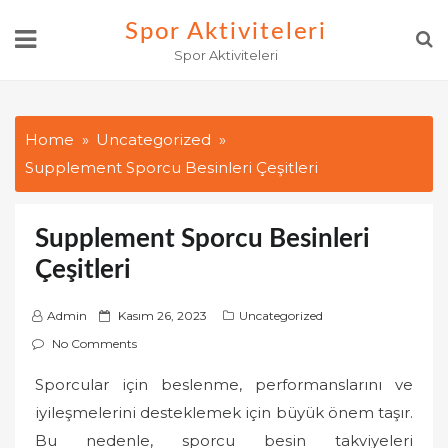
Skip
Spor Aktiviteleri
to
Spor Aktiviteleri
content
Home
Uncategorized
Supplement Sporcu Besinleri Çeşitleri
Supplement Sporcu Besinleri
Çeşitleri
P
Admin
Kasım 26, 2023
Uncategorized
o
No Comments
s
Sporcular için beslenme, performanslarını ve
t
iyileşmelerini desteklemek için büyük önem taşır.
e
d
Bu nedenle, sporcu besin takviyeleri