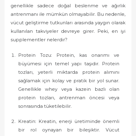
genellikle sadece doğal beslenme ve ağırlık
antrenmanı ile mümkün olmayabilir. Bu nedenle,
vücut geliştirme tutkunları arasında yaygın olarak
kullanılan takviyeler devreye girer. Peki, en iyi
supplementler nelerdir?
Protein Tozu: Protein, kas onarımı ve
büyümesi için temel yapı taşıdır. Protein
tozları, yeterli miktarda protein alımını
sağlamak için kolay ve pratik bir yol sunar.
Genellikle whey veya kazein bazlı olan
protein tozları, antrenman öncesi veya
sonrasında tüketilebilir.
Kreatin: Kreatin, enerji üretiminde önemli
bir rol oynayan bir bileşiktir. Vücut