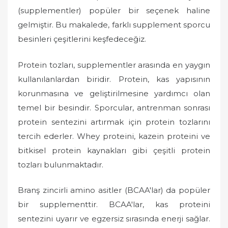
o
(supplementler) popüler bir seçenek haline
n
gelmiştir. Bu makalede, farklı supplement sporcu
besinleri çeşitlerini keşfedeceğiz.
Protein tozları, supplementler arasında en yaygın
kullanılanlardan biridir. Protein, kas yapısının
korunmasına ve geliştirilmesine yardımcı olan
temel bir besindir. Sporcular, antrenman sonrası
protein sentezini artırmak için protein tozlarını
tercih ederler. Whey proteini, kazein proteini ve
bitkisel protein kaynakları gibi çeşitli protein
tozları bulunmaktadır.
Branş zincirli amino asitler (BCAA'lar) da popüler
bir supplementtir. BCAA'lar, kas proteini
sentezini uyarır ve egzersiz sırasında enerji sağlar.