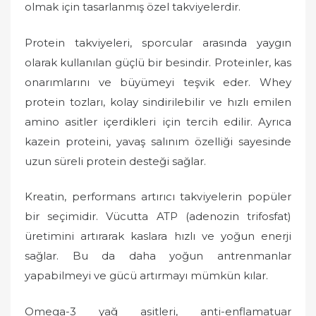
olmak için tasarlanmış özel takviyelerdir.
Protein takviyeleri, sporcular arasında yaygın
olarak kullanılan güçlü bir besindir. Proteinler, kas
onarımlarını ve büyümeyi teşvik eder. Whey
protein tozları, kolay sindirilebilir ve hızlı emilen
amino asitler içerdikleri için tercih edilir. Ayrıca
kazein proteini, yavaş salınım özelliği sayesinde
uzun süreli protein desteği sağlar.
Kreatin, performans artırıcı takviyelerin popüler
bir seçimidir. Vücutta ATP (adenozin trifosfat)
üretimini artırarak kaslara hızlı ve yoğun enerji
sağlar. Bu da daha yoğun antrenmanlar
yapabilmeyi ve gücü artırmayı mümkün kılar.
Omega-3 yağ asitleri, anti-enflamatuar