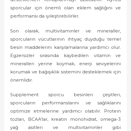
sporcular için önemli olan eklem sağlığını ve
performansı da iyileştirebilirler.
Son olarak, multivitaminler ve mineraller,
sporcuların vücutlarının ihtiyaç duyduğu temel
besin maddelerini karşılamalarına yardımcı olur.
Egzersizler sırasında kaybedilen vitamin ve
mineralleri yerine koymak, enerji seviyelerini
korumak ve bağışıklık sistemini desteklemek için
önemlidir.
Supplement sporcu besinleri çeşitleri,
sporcuların performanslarını ve sağlıklarını
optimize etmelerine yardımcı olabilir. Protein
tozları, BCAA'lar, kreatin monohidrat, omega-3
yağ asitleri ve multivitaminler gibi