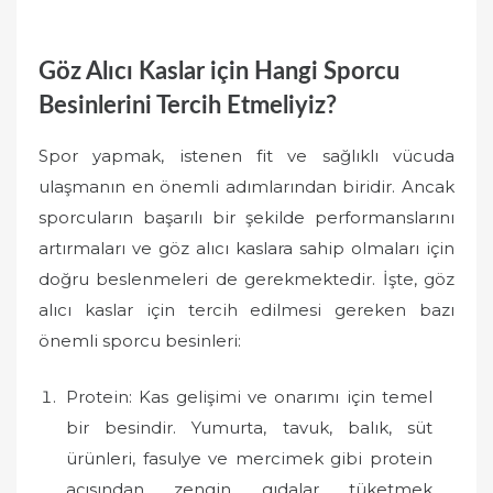
Göz Alıcı Kaslar için Hangi Sporcu
Besinlerini Tercih Etmeliyiz?
Spor yapmak, istenen fit ve sağlıklı vücuda
ulaşmanın en önemli adımlarından biridir. Ancak
sporcuların başarılı bir şekilde performanslarını
artırmaları ve göz alıcı kaslara sahip olmaları için
doğru beslenmeleri de gerekmektedir. İşte, göz
alıcı kaslar için tercih edilmesi gereken bazı
önemli sporcu besinleri:
Protein: Kas gelişimi ve onarımı için temel
bir besindir. Yumurta, tavuk, balık, süt
ürünleri, fasulye ve mercimek gibi protein
açısından zengin gıdalar tüketmek