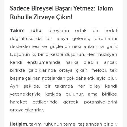
Sadece Bireysel Başarı Yetmez: Takım
Ruhu ile Zirveye Çıkın!
Takım ruhu
, bireylerin ortak bir hedef
doğrultusunda bir araya gelerek, birbirlerini
desteklemesi ve güçlendirmesi anlamına gelir.
Düşünün ki, bir orkestra düşünün. Her müzisyen
kendi enstrümanında harika olabilir, ancak
birlikte çaldıklarında ortaya çıkan melodi, tek
başına çalınan notalardan çok daha etkileyici olur.
Aynı şekilde, bir takımda her birey kendi
yetenekleriyle katkıda bulunur, ama birlikte
hareket ettiklerinde gerçek potansiyellerini
ortaya çıkarırlar.
İletişim
, takım ruhunun temel taşlarından biridir.