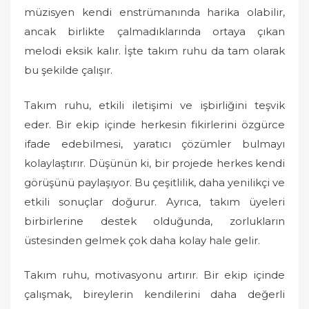
n
müzisyen kendi enstrümanında harika olabilir,
ancak birlikte çalmadıklarında ortaya çıkan
melodi eksik kalır. İşte takım ruhu da tam olarak
bu şekilde çalışır.
Takım ruhu, etkili iletişimi ve işbirliğini teşvik
eder. Bir ekip içinde herkesin fikirlerini özgürce
ifade edebilmesi, yaratıcı çözümler bulmayı
kolaylaştırır. Düşünün ki, bir projede herkes kendi
görüşünü paylaşıyor. Bu çeşitlilik, daha yenilikçi ve
etkili sonuçlar doğurur. Ayrıca, takım üyeleri
birbirlerine destek olduğunda, zorlukların
üstesinden gelmek çok daha kolay hale gelir.
Takım ruhu, motivasyonu artırır. Bir ekip içinde
çalışmak, bireylerin kendilerini daha değerli