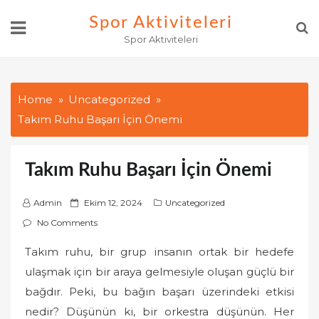
Skip
Spor Aktiviteleri
to
Spor Aktiviteleri
content
Home
Uncategorized
Takım Ruhu Başarı İçin Önemi
Takım Ruhu Başarı İçin Önemi
P
Admin
Ekim 12, 2024
Uncategorized
o
No Comments
s
Takım ruhu, bir grup insanın ortak bir hedefe
t
ulaşmak için bir araya gelmesiyle oluşan güçlü bir
e
d
bağdır. Peki, bu bağın başarı üzerindeki etkisi
o
nedir? Düşünün ki, bir orkestra düşünün. Her