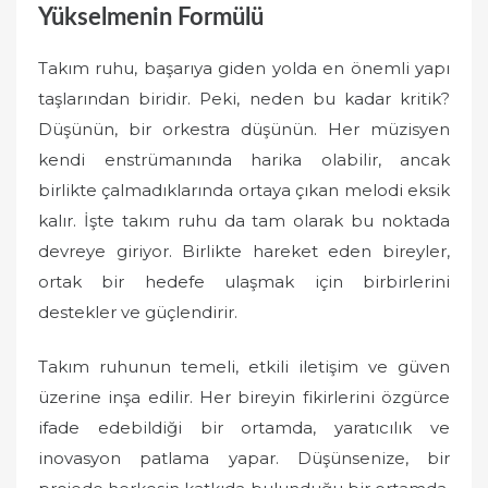
Yükselmenin Formülü
Takım ruhu, başarıya giden yolda en önemli yapı
taşlarından biridir. Peki, neden bu kadar kritik?
Düşünün, bir orkestra düşünün. Her müzisyen
kendi enstrümanında harika olabilir, ancak
birlikte çalmadıklarında ortaya çıkan melodi eksik
kalır. İşte takım ruhu da tam olarak bu noktada
devreye giriyor. Birlikte hareket eden bireyler,
ortak bir hedefe ulaşmak için birbirlerini
destekler ve güçlendirir.
Takım ruhunun temeli, etkili iletişim ve güven
üzerine inşa edilir. Her bireyin fikirlerini özgürce
ifade edebildiği bir ortamda, yaratıcılık ve
inovasyon patlama yapar. Düşünsenize, bir