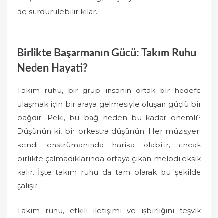
de sürdürülebilir kılar.
Birlikte Başarmanın Gücü: Takım Ruhu
Neden Hayati?
Takım ruhu, bir grup insanın ortak bir hedefe
ulaşmak için bir araya gelmesiyle oluşan güçlü bir
bağdır. Peki, bu bağ neden bu kadar önemli?
Düşünün ki, bir orkestra düşünün. Her müzisyen
kendi enstrümanında harika olabilir, ancak
birlikte çalmadıklarında ortaya çıkan melodi eksik
kalır. İşte takım ruhu da tam olarak bu şekilde
çalışır.
Takım ruhu, etkili iletişimi ve işbirliğini teşvik