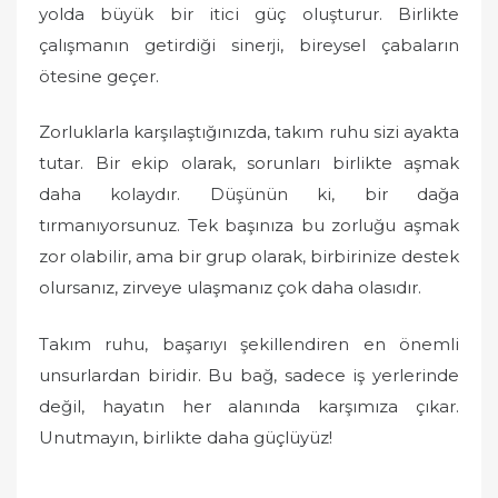
yolda büyük bir itici güç oluşturur. Birlikte
çalışmanın getirdiği sinerji, bireysel çabaların
ötesine geçer.
Zorluklarla karşılaştığınızda, takım ruhu sizi ayakta
tutar. Bir ekip olarak, sorunları birlikte aşmak
daha kolaydır. Düşünün ki, bir dağa
tırmanıyorsunuz. Tek başınıza bu zorluğu aşmak
zor olabilir, ama bir grup olarak, birbirinize destek
olursanız, zirveye ulaşmanız çok daha olasıdır.
Takım ruhu, başarıyı şekillendiren en önemli
unsurlardan biridir. Bu bağ, sadece iş yerlerinde
değil, hayatın her alanında karşımıza çıkar.
Unutmayın, birlikte daha güçlüyüz!