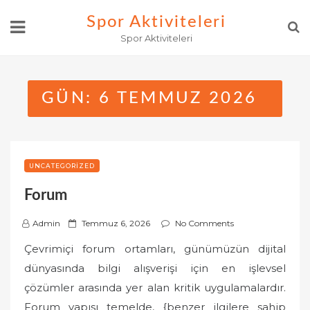
Skip
Spor Aktiviteleri
to
Spor Aktiviteleri
content
GÜN:
6 TEMMUZ 2026
UNCATEGORIZED
Forum
P
Admin
Temmuz 6, 2026
No Comments
o
Çevrimiçi forum ortamları, günümüzün dijital
s
dünyasında bilgi alışverişi için en işlevsel
t
çözümler arasında yer alan kritik uygulamalardır.
e
Forum yapısı temelde, {benzer ilgilere sahip
d