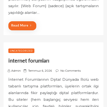
n
sayılır. {Web Forum} {sadece} {açık tartışmaların
yapıldığı alanlar…
Read More
UNCATEGORIZED
internet forumları
P
Admin
Temmuz 6, 2026
No Comments
o
İnternet Forumlarının Dijital Dünyada Rolü web
s
tabanlı tartışma platformları, üyelerin ortak ilgi
t
alanlarında fikir paylaştığı dijital platformlardur.
e
Bu siteler {hem başlangıç seviyesi hem ileri
d
o
kullanıcılar için faydalı bilgiler sunarak|bilgi