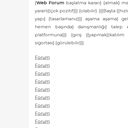
{
Web Forum
başlatma kararı} {almak} mar
yararlı}|çok pozitif}}} {olabilir}. {{{Başta {{
yapı} {tasarlamanız}}} aşama aşama} gelişt
hemen başında} danışmanlığı} talep e
platformuna}}} {giriş {{yapmak}|katılım 
sigortası} {görülebilir}}}.
Forum
Forum
Forum
Forum
Forum
Forum
Forum
Forum
Forum