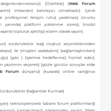
değerlendirmelisiniz}. {Özellikle} {
Web Forum
ntılı} imkanları} belirleyici olmaktadır}. İçerik
} ve profesyonel iletişim ruhu} yaratması} zorunlu
un yanında} platform yüklenme süresi}, {mobil
ılı} topluluk işletilişi} elzem olarak sayılır}.
n} sürdürülebilir bağ oluştur} seçeneklerinden
ejisi} ile {müşteri sadakatini} {sağlamlaştırırken}
ü} {gibi } {işletme hedeflerine} hizmet eder}.
yazılımını seçerek} {gözle görülür sonuçlar elde
b Forum
dünyanız} {kurarak} online varlığınızı
rdürülebilir Bağlantılar Kurmak}
ayan} teknolojiler|web tabanlı forum platformları}}
eminin} {vazgeçilmez} öğelerinden sayılır}. {Web