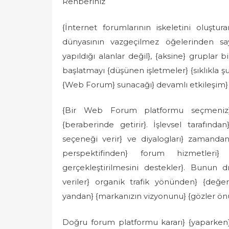
Rehberiniz
e
d
{İnternet forumlarının iskeletini oluştu
o
dünyasının vazgeçilmez öğelerinden say
n
yapıldığı alanlar değil}, {aksine} gruplar 
başlatmayı {düşünen işletmeler} {sıklıkla şu
{Web Forum} sunacağı} devamlı etkileşim} 
{Bir Web Forum platformu seçmeniz} {
{beraberinde getirir}. İşlevsel tarafınd
seçeneği verir} ve diyalogları} zamandan
perspektifinden} forum hizmetleri} 
gerçekleştirilmesini destekler}. Bunun dı
veriler} organik trafik yönünden} {değer
yandan} {markanızın vizyonunu} {gözler önü
Doğru forum platformu kararı} {yaparken} 