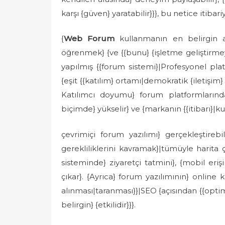
karşı {güven} yaratabilir}}}, bu netice itibariyl
{
Web Forum
kullanmanın en belirgin av
öğrenmek} {ve {{bunu} {işletme geliştirmey
yapılmış {{forum sistemi}|Profesyonel platf
{eşit {{katılım} ortamı|demokratik {iletişim}
Katılımcı doyumu} forum platformlarında
biçimde} yükselir} ve {markanın {{itibarı}|kur
çevrimiçi forum yazılımı} gerçekleştireb
gerekliliklerini kavramak}|tümüyle harita 
sisteminde} ziyaretçi tatmini}, {mobil eriş
çıkar}. {Ayrıca} forum yazılımının} online 
alınması|taranması}}|SEO {açısından {{opti
belirgin} {etkilidir}}}.