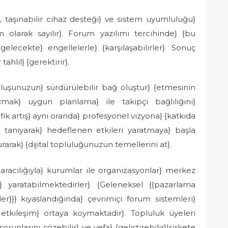
, taşınabilir cihaz desteği} ve sistem uyumluluğu}
 olarak sayılır}. Forum yazılımı tercihinde} {bu
lecekte} engellelerle} {karşılaşabilirler}. Sonuç
tahlil} {gerektirir}.
luşunuzun} sürdürülebilir bağ oluştur} {etmesinin
çmak} uygun planlama} ile takipçi bağlılığını}
ik artış} aynı oranda} profesyonel vizyona} {katkıda
ı tanıyarak} hedeflenen etkileri yaratmaya} başla
rarak} {dijital topluluğunuzun temellerini at}.
aracılığıyla} kurumlar ile organizasyonlar} merkez
p} yaratabilmektedirler}. {Geleneksel {{pazarlama
er}}} kıyaslandığında} çevrimiçi forum sistemleri}
kileşim} ortaya koymaktadır}. Topluluk üyeleri
orunlarını çözebilir} ve vefa} {geliştirebilir}|şirkete