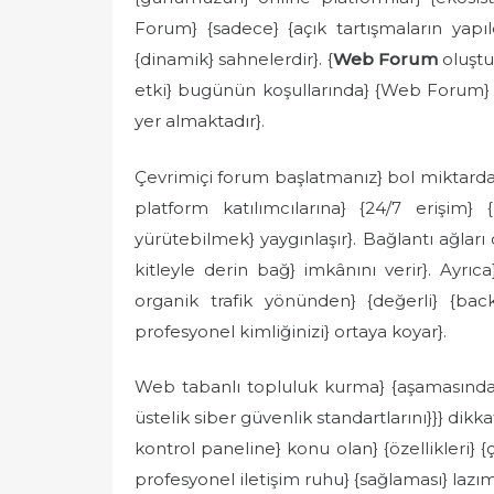
Forum} {sadece} {açık tartışmaların yapıld
{dinamik} sahnelerdir}. {
Web Forum
oluştu
etki} bugünün koşullarında} {Web Forum} 
yer almaktadır}.
Çevrimiçi forum başlatmanız} bol miktarda} 
platform katılımcılarına} {24/7 erişim}
yürütebilmek} yaygınlaşır}. Bağlantı ağları
kitleyle derin bağ} imkânını verir}. Ayr
organik trafik yönünden} {değerli} {backli
profesyonel kimliğinizi} ortaya koyar}.
Web tabanlı topluluk kurma} {aşamasında} 
üstelik siber güvenlik standartlarını}}} dikk
kontrol paneline} konu olan} {özellikleri} {
profesyonel iletişim ruhu} {sağlaması} lazım