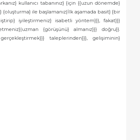
kanız} kullanıcı tabanınız} {için {{uzun dönemde}
hızlı} {oluşturma} ile başlamanız|İlk aşamada basit} {bir
irip} iyileştirmeniz} isabetli yöntem}}}, fakat}}}
tmeniz}|uzman {görüşünü} almanız}}} doğru}}.
gerçekleştirmek}}} taleplerinden}}}, gelişiminin}