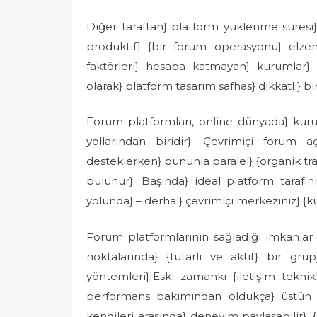
Diğer taraftan} platform yüklenme süresi}
produktif} {bir forum operasyonu} elzem
faktörleri} hesaba katmayan} kurumlar} ge
olarak} platform tasarım safhas} dikkatlı} bir 
Forum platformları, online dünyada} kuru
yollarından biridir}. Çevrimiçi forum a
desteklerken} bununla paralel} {organik traf
bulunur}. Başında} ideal platform tarafın
yolunda} – derhal} çevrimiçi merkeziniz} {ku
Forum platformlarının sağladığı imkanlar 
noktalarında} {tutarlı ve aktif} bir gru
yöntemleri}|Eski zamankı {iletişim teknikl
performans bakımından oldukça} üstün et
kendileri arasında} deneyim paylaşabilir}, {s