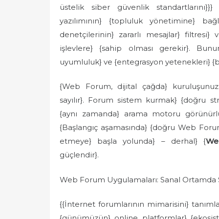
üstelik siber güvenlik standartlarını}}} 
yazılımının} {topluluk yönetimine} bağla
denetçilerinin} zararlı mesajlar} filtresi
işlevlere} {sahip olması gerekir}. Bun
uyumluluk} ve {entegrasyon yetenekleri} {başar
{Web Forum, dijital çağda} kuruluşunuzu
sayılır}. Forum sistem kurmak} {doğru strat
{aynı zamanda} arama motoru görünürlüğ
{Başlangıç aşamasında} {doğru Web Forum 
etmeye} başla yolunda} – derhal} {
We
güçlendir}.
Web Forum Uygulamaları: Sanal Ortamda Sü
{{İnternet forumlarının mimarisini} tanıml
{günümüzün} online platformlar} {ekosist