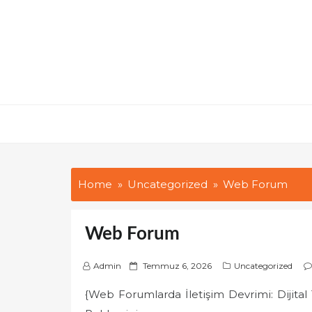
Skip
to
content
Home
Uncategorized
Web Forum
Web Forum
P
Admin
Temmuz 6, 2026
Uncategorized
o
{Web Forumlarda İletişim Devrimi: Dijita
s
t