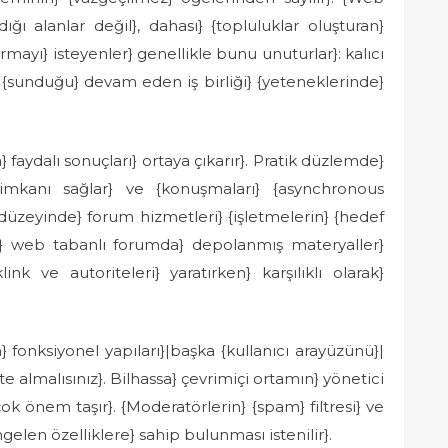
ığı alanlar değil}, dahası} {topluluklar oluşturan}
rmayı} isteyenler} genellikle bunu unuturlar}: kalıcı
{sunduğu} devam eden iş birliği} {yeteneklerinde}
faydalı sonuçları} ortaya çıkarır}. Pratik düzlemde}
 {imkanı sağlar} ve {konuşmaları} {asynchronous
 düzeyinde} forum hizmetleri} {işletmelerin} {hedef
ıca} web tabanlı forumda} depolanmış materyaller}
nk ve autoriteleri} yaratırken} karşılıklı olarak}
fonksiyonel yapıları}|başka {kullanıcı arayüzünü}|
ate almalısınız}. Bilhassa} çevrimiçi ortamın} yönetici
çok önem taşır}. {Moderatörlerin} {spam} filtresi} ve
gelen özelliklere} sahip bulunması istenilir}.