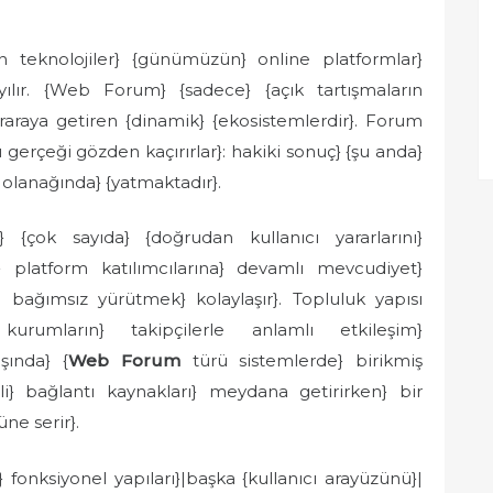
ran teknolojiler} {günümüzün} online platformlar}
ılır. {Web Forum} {sadece} {açık tartışmaların
biraraya getiren {dinamik} {ekosistemlerdir}. Forum
 gerçeği gözden kaçırırlar}: hakiki sonuç} {şu anda}
olanağında} {yatmaktadır}.
çok sayıda} {doğrudan kullanıcı yararlarını}
an} platform katılımcılarına} devamlı mevcudiyet}
 bağımsız yürütmek} kolaylaşır}. Topluluk yapısı
kurumların} takipçilerle anlamlı etkileşim}
şında} {
Web Forum
türü sistemlerde} birikmiş
li} bağlantı kaynakları} meydana getirirken} bir
ne serir}.
fonksiyonel yapıları}|başka {kullanıcı arayüzünü}|