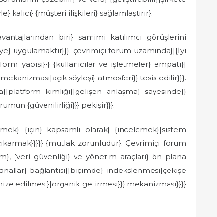
e} kalıcı} {müşteri ilişkileri} sağlamlaştırır}.
antajlarından biri} samimi katılımcı görüşlerini
e} uygulamaktır}}}. çevrimiçi forum uzamında}|{İyi
orm yapısı}}} {kullanıcılar ve işletmeler} empati}|
 mekanizması|açık söyleşi} atmosferi}} tesis edilir}}}.
}|platform kimliği}|gelişen anlaşma} sayesinde}}
umun {güvenilirliği}}} pekişir}}}.
ilmek} {için} kapsamlı olarak} {incelemek}|sistem
çıkarmak}}}}} {mutlak zorunludur}. Çevrimiçi forum
im}, {veri güvenliği} ve yönetim araçları} ön plana
kanallar} bağlantısı}|biçimde} indekslenmesi|çekişe
mize edilmesi}|organik getirmesi}}} mekanizması}}}}