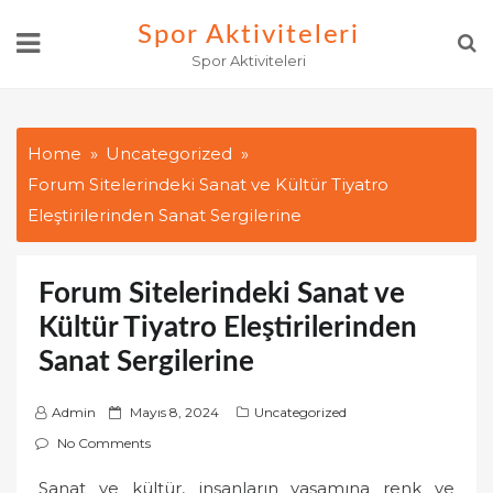
Skip
Spor Aktiviteleri
to
Spor Aktiviteleri
content
Home
Uncategorized
Forum Sitelerindeki Sanat ve Kültür Tiyatro
Eleştirilerinden Sanat Sergilerine
Forum Sitelerindeki Sanat ve
Kültür Tiyatro Eleştirilerinden
Sanat Sergilerine
P
Admin
Mayıs 8, 2024
Uncategorized
o
No Comments
s
Sanat ve kültür, insanların yaşamına renk ve
t